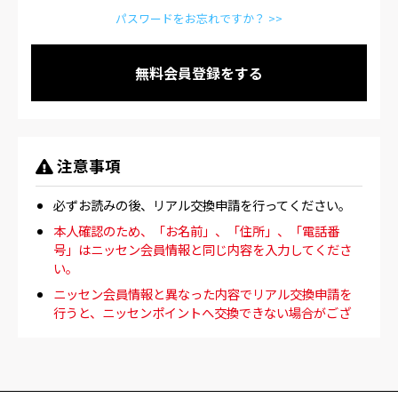
パスワードをお忘れですか？ >>
無料会員登録をする
注意事項
必ずお読みの後、リアル交換申請を行ってください。
本人確認のため、「お名前」、「住所」、「電話番
号」はニッセン会員情報と同じ内容を入力してくださ
い。
ニッセン会員情報と異なった内容でリアル交換申請を
行うと、ニッセンポイントへ交換できない場合がござ
います。交換に際して、会員登録が完了していないその
他の理由により、交換できなかった場合、組戻し手数
料(
2,000R
)を交換リアルから差し引いたリアル数をデ
ジタルウォレット口座に組戻します。