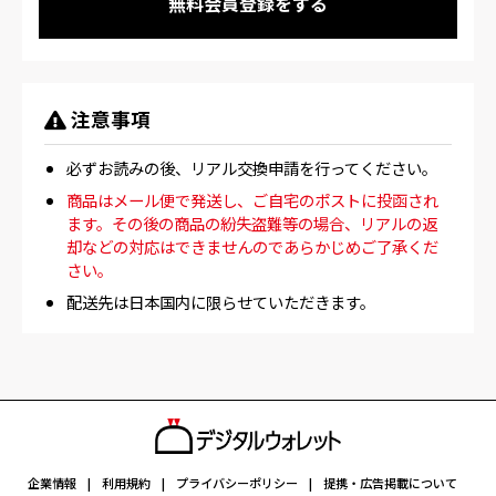
無料会員登録をする
注意事項
必ずお読みの後、リアル交換申請を行ってください。
商品はメール便で発送し、ご自宅のポストに投函され
ます。その後の商品の紛失盗難等の場合、リアルの返
却などの対応はできませんのであらかじめご了承くだ
さい。
配送先は日本国内に限らせていただきます。
交換申請の変更取消はできません。ご了承ください。
交換商品はご入力の住所宛に送信されます。
申請後に住所変更された場合は、申請後1週間以内に弊
社と委託先のJマーケットへ必ずご連絡をお願い致しま
す。
万が一、宛先不明等でお届けできなかった場合
は、再配送手数料(300円)をいただく場合がございま
企業情報
利用規約
プライバシーポリシー
提携・広告掲載について
す。